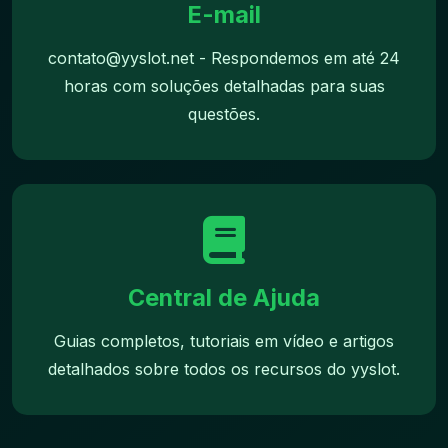
E-mail
contato@yyslot.net
- Respondemos em até 24
horas com soluções detalhadas para suas
questões.
Central de Ajuda
Guias completos, tutoriais em vídeo e artigos
detalhados sobre todos os recursos do yyslot.